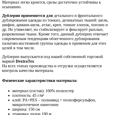
Материал легко кроится, срезы достаточно устойчивы к
осыпанию.
Дублерин применяется для
детального и фронтального
дублирования одежды из тонких, деликатных тканей: шелк,
шифон, армани-шелк, атлас, креп, тонкие хлопок, поплин и
др. Не утяжеляет, но стабилизирует и фиксирует рыхлые,
разреженные ткани. Кроме того, данный дублерин отвечает
современным тенденциям облегченного дублирования
пальтово-костюмной группы одежды и применим для этих
целей в том числе.
Дублерин выпускается под нашей собственной торговой
маркой
DextraTex
На всех этапах производства и отгрузки осуществляется
контроль качества материала.
Физические характеристики материала:
материал (состав): 100% полиэстер
плотность: 45 г/м²
клей: PA+PES – полиамид + полиэфирсульфон,
микроточечное нанесение
ширина: 150 см
упаковка: рулон 100 м