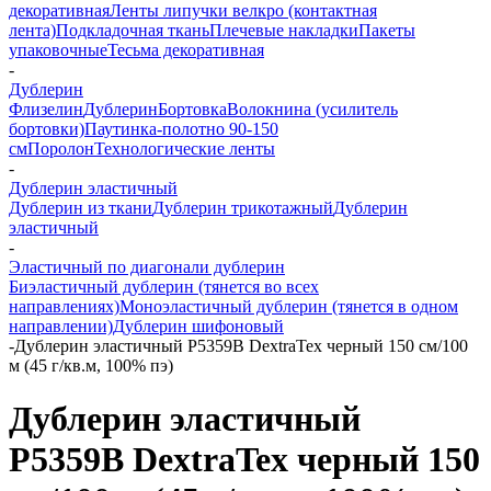
декоративная
Ленты липучки велкро (контактная
лента)
Подкладочная ткань
Плечевые накладки
Пакеты
упаковочные
Тесьма декоративная
-
Дублерин
Флизелин
Дублерин
Бортовка
Волокнина (усилитель
бортовки)
Паутинка-полотно 90-150
см
Поролон
Технологические ленты
-
Дублерин эластичный
Дублерин из ткани
Дублерин трикотажный
Дублерин
эластичный
-
Эластичный по диагонали дублерин
Биэластичный дублерин (тянется во всех
направлениях)
Моноэластичный дублерин (тянется в одном
направлении)
Дублерин шифоновый
-
Дублерин эластичный P5359B DextraTex черный 150 см/100
м (45 г/кв.м, 100% пэ)
Дублерин эластичный
P5359B DextraTex черный 150