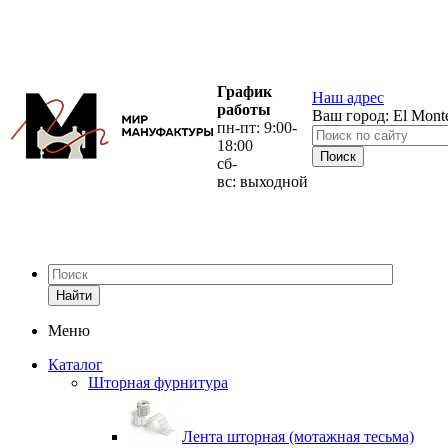
График
Наш адрес
работы
Ваш город:
El Mont
пн-пт: 9:00-
18:00
сб-
вс: выходной
Найти
Меню
Каталог
Шторная фурнитура
Лента шторная (мотажная тесьма)