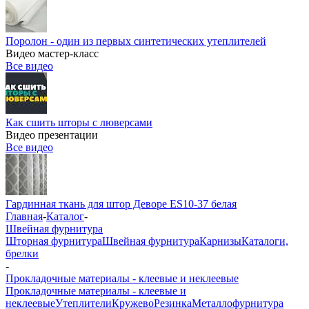
Поролон - один из первых синтетических утеплителей
Видео мастер-класс
Все видео
Как сшить шторы с люверсами
Видео презентации
Все видео
Гардинная ткань для штор Деворе ES10-37 белая
Главная
-
Каталог
-
Швейная фурнитура
Шторная фурнитура
Швейная фурнитура
Карнизы
Каталоги,
брелки
-
Прокладочные материалы - клеевые и неклеевые
Прокладочные материалы - клеевые и
неклеевые
Утеплители
Кружево
Резинка
Металлофурнитура