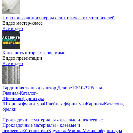
Поролон - один из первых синтетических утеплителей
Видео мастер-класс
Все видео
Как сшить шторы с люверсами
Видео презентации
Все видео
Гардинная ткань для штор Деворе ES10-37 белая
Главная
-
Каталог
-
Швейная фурнитура
Шторная фурнитура
Швейная фурнитура
Карнизы
Каталоги,
брелки
-
Прокладочные материалы - клеевые и неклеевые
Прокладочные материалы - клеевые и
неклеевые
Утеплители
Кружево
Резинка
Металлофурнитура