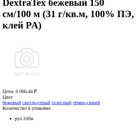
DextraTex бежевый 150
см/100 м (31 г/кв.м, 100% ПЭ,
клей PA)
Цена: 6 066.44 ₽
Цвет
бежевый
светло-серый
телесный
тёмно-синий
Количество в упаковке
рул.100м