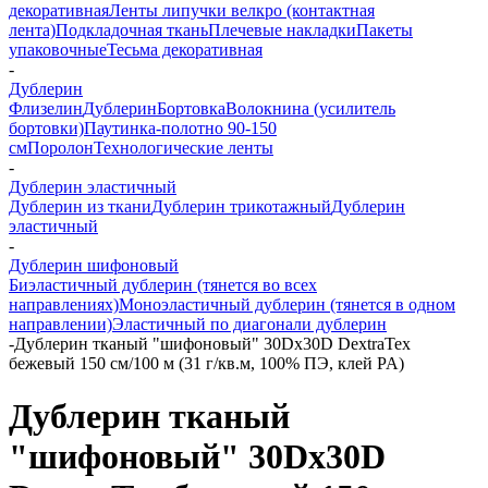
декоративная
Ленты липучки велкро (контактная
лента)
Подкладочная ткань
Плечевые накладки
Пакеты
упаковочные
Тесьма декоративная
-
Дублерин
Флизелин
Дублерин
Бортовка
Волокнина (усилитель
бортовки)
Паутинка-полотно 90-150
см
Поролон
Технологические ленты
-
Дублерин эластичный
Дублерин из ткани
Дублерин трикотажный
Дублерин
эластичный
-
Дублерин шифоновый
Биэластичный дублерин (тянется во всех
направлениях)
Моноэластичный дублерин (тянется в одном
направлении)
Эластичный по диагонали дублерин
-
Дублерин тканый "шифоновый" 30Dx30D DextraTex
бежевый 150 см/100 м (31 г/кв.м, 100% ПЭ, клей PA)
Дублерин тканый
"шифоновый" 30Dx30D