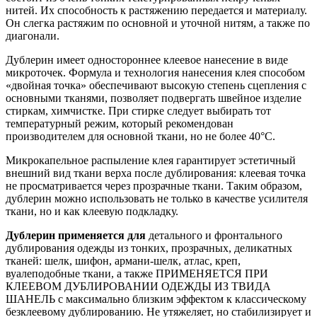
нитей. Их способность к растяжению передается и материалу.
Он слегка растяжим по основной и уточной нитям, а также по
диагонали.
Дублерин имеет одностороннее клеевое нанесение в виде
микроточек. Формула и технология нанесения клея способом
«двойная точка» обеспечивают высокую степень сцепления с
основными тканями, позволяет подвергать швейное изделие
стиркам, химчистке. При стирке следует выбирать тот
температурный режим, который рекомендован
производителем для основной ткани, но не более 40°С.
Микрокапельное распыление клея гарантирует эстетичный
внешний вид ткани верха после дублирования: клеевая точка
не просматривается через прозрачные ткани. Таким образом,
дублерин можно использовать не только в качестве усилителя
ткани, но и как клеевую подкладку.
Дублерин применяется для
детального и фронтального
дублирования одежды из тонких, прозрачных, деликатных
тканей: шелк, шифон, армани-шелк, атлас, креп,
вуалеподобные ткани, а также ПРИМЕНЯЕТСЯ ПРИ
КЛЕЕВОМ ДУБЛИРОВАНИИ ОДЕЖДЫ ИЗ ТВИДА
ШАНЕЛЬ с максимально близким эффектом к классическому
безклеевому дублированию. Не утяжеляет, но стабилизирует и