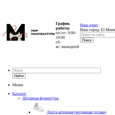
График
Наш адрес
работы
Ваш город:
El Mont
пн-пт: 9:00-
18:00
сб-
вс: выходной
Найти
Меню
Каталог
Шторная фурнитура
Лента шторная (мотажная тесьма)