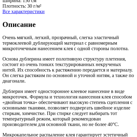
Ширина:
150 см
Плотность:
30 г/м²
Все характеристики
Описание
Очень мягкий, легкий, прозрачный, слегка эластичный
термоклеевой дублирующий материал с равномерным
микроточечным нанесением клея с одной стороны полотна.
Основа дублерина имеет полотняную структуру плетения,
состоит из очень тонких текстурированных некрученых
нитей. Их способность к растяжению передается и материалу.
Он слегка растяжим по основной и уточной нитям, а также по
диагонали.
Дублерин имеет одностороннее клеевое нанесение в виде
микроточек. Формула и технология нанесения клея способом
«двойная точка» обеспечивают высокую степень сцепления с
основными тканями, позволяет подвергать швейное изделие
стиркам, химчистке. При стирке следует выбирать тот
температурный режим, который рекомендован
производителем для основной ткани, но не более 40°С.
Микрокапельное распыление клея гарантирует эстетичный