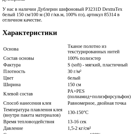
У нас в наличии Дублерин шифоновый P3231D DextraTex
белый 150 см/100 м (30 г/кв.м, 100% пэ), артикул 85314 в
отличном качестве.
Характеристики
Тканое полотно из
Основа
текстурированных нитей
Состав основы
100% полиэстер
Фактура
S (soft) - мягкий, пластичный
Плотность
30 г/м²
Цвет
белый
Ширина
150 см
PA+PES
Клевой состав
(полиамид+полиэфирсульфон)
Способ нанесения клея
Равномерное, двойная точка
Температура плавления клея
130-150°С
(внутри пакета материалов)
Время тепловоздействия
13-16 сек
Давление
1,5-2 кг/см²