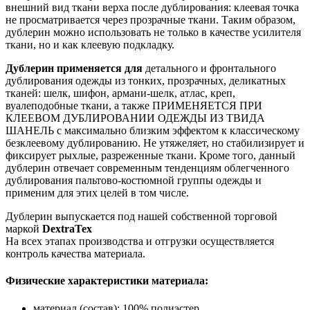
внешний вид ткани верха после дублирования: клеевая точка
не просматривается через прозрачные ткани. Таким образом,
дублерин можно использовать не только в качестве усилителя
ткани, но и как клеевую подкладку.
Дублерин применяется для
детального и фронтального
дублирования одежды из тонких, прозрачных, деликатных
тканей: шелк, шифон, армани-шелк, атлас, креп,
вуалеподобные ткани, а также ПРИМЕНЯЕТСЯ ПРИ
КЛЕЕВОМ ДУБЛИРОВАНИИ ОДЕЖДЫ ИЗ ТВИДА
ШАНЕЛЬ с максимально близким эффектом к классическому
безклеевому дублированию. Не утяжеляет, но стабилизирует и
фиксирует рыхлые, разреженные ткани. Кроме того, данный
дублерин отвечает современным тенденциям облегченного
дублирования пальтово-костюмной группы одежды и
применим для этих целей в том числе.
Дублерин выпускается под нашей собственной торговой
маркой
DextraTex
На всех этапах производства и отгрузки осуществляется
контроль качества материала.
Физические характеристики материала:
материал (состав): 100% полиэстер