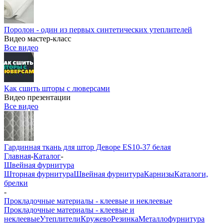
Поролон - один из первых синтетических утеплителей
Видео мастер-класс
Все видео
Как сшить шторы с люверсами
Видео презентации
Все видео
Гардинная ткань для штор Деворе ES10-37 белая
Главная
-
Каталог
-
Швейная фурнитура
Шторная фурнитура
Швейная фурнитура
Карнизы
Каталоги,
брелки
-
Прокладочные материалы - клеевые и неклеевые
Прокладочные материалы - клеевые и
неклеевые
Утеплители
Кружево
Резинка
Металлофурнитура