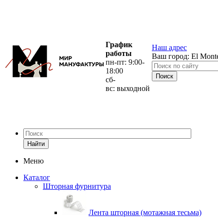
График
Наш адрес
работы
Ваш город:
El Mont
пн-пт: 9:00-
18:00
сб-
вс: выходной
Найти
Меню
Каталог
Шторная фурнитура
Лента шторная (мотажная тесьма)