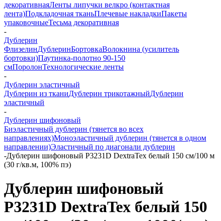
декоративная
Ленты липучки велкро (контактная
лента)
Подкладочная ткань
Плечевые накладки
Пакеты
упаковочные
Тесьма декоративная
-
Дублерин
Флизелин
Дублерин
Бортовка
Волокнина (усилитель
бортовки)
Паутинка-полотно 90-150
см
Поролон
Технологические ленты
-
Дублерин эластичный
Дублерин из ткани
Дублерин трикотажный
Дублерин
эластичный
-
Дублерин шифоновый
Биэластичный дублерин (тянется во всех
направлениях)
Моноэластичный дублерин (тянется в одном
направлении)
Эластичный по диагонали дублерин
-
Дублерин шифоновый P3231D DextraTex белый 150 см/100 м
(30 г/кв.м, 100% пэ)
Дублерин шифоновый
P3231D DextraTex белый 150