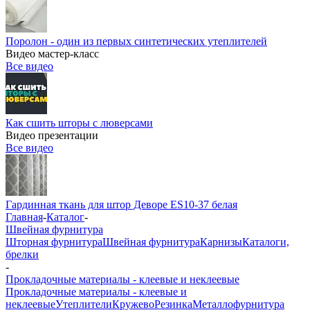
Поролон - один из первых синтетических утеплителей
Видео мастер-класс
Все видео
Как сшить шторы с люверсами
Видео презентации
Все видео
Гардинная ткань для штор Деворе ES10-37 белая
Главная
-
Каталог
-
Швейная фурнитура
Шторная фурнитура
Швейная фурнитура
Карнизы
Каталоги,
брелки
-
Прокладочные материалы - клеевые и неклеевые
Прокладочные материалы - клеевые и
неклеевые
Утеплители
Кружево
Резинка
Металлофурнитура