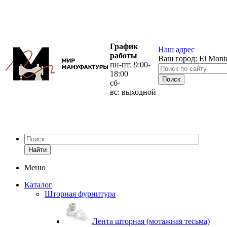
График
Наш адрес
работы
Ваш город:
El Mont
пн-пт: 9:00-
18:00
сб-
вс: выходной
Найти
Меню
Каталог
Шторная фурнитура
Лента шторная (мотажная тесьма)