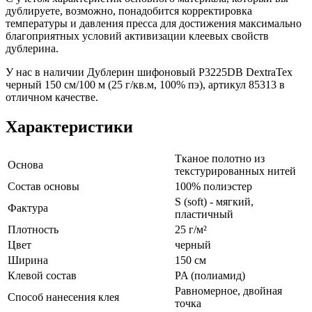
дублируете, возможно, понадобится корректировка
температуры и давления пресса для достижения максимально
благоприятных условий активизации клеевых свойств
дублерина.
У нас в наличии Дублерин шифоновый P3225DB DextraTex
черный 150 см/100 м (25 г/кв.м, 100% пэ), артикул 85313 в
отличном качестве.
Характеристики
Тканое полотно из
Основа
текстурированных нитей
Состав основы
100% полиэстер
S (soft) - мягкий,
Фактура
пластичный
Плотность
25 г/м²
Цвет
черный
Ширина
150 см
Клевой состав
PA (полиамид)
Равномерное, двойная
Способ нанесения клея
точка