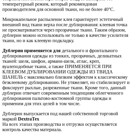
температурный режим, который рекомендован
производителем для основной ткани, но не более 40°С.
Микрокапельное распыление клея гарантирует эстетичный
внешний вид ткани верха после дублирования: клеевая точка
не просматривается через прозрачные ткани. Таким образом,
дублерин можно использовать не только в качестве усилителя
ткани, но и как клеевую подкладку.
Дублерин применяется для
детального и фронтального
дублирования одежды из тонких, прозрачных, деликатных
тканей: шелк, шифон, армани-шелк, атлас, креп,
вуалеподобные ткани, а также ПРИМЕНЯЕТСЯ ПРИ
КЛЕЕВОМ ДУБЛИРОВАНИИ ОДЕЖДЫ ИЗ ТВИДА
ШАНЕЛЬ с максимально близким эффектом к классическому
безклеевому дублированию. Не утяжеляет, но стабилизирует и
фиксирует рыхлые, разреженные ткани. Кроме того, данный
дублерин отвечает современным тенденциям облегченного
дублирования пальтово-костюмной группы одежды и
применим для этих целей в том числе.
Дублерин выпускается под нашей собственной торговой
маркой
DextraTex
На всех этапах производства и отгрузки осуществляется
контроль качества материала.