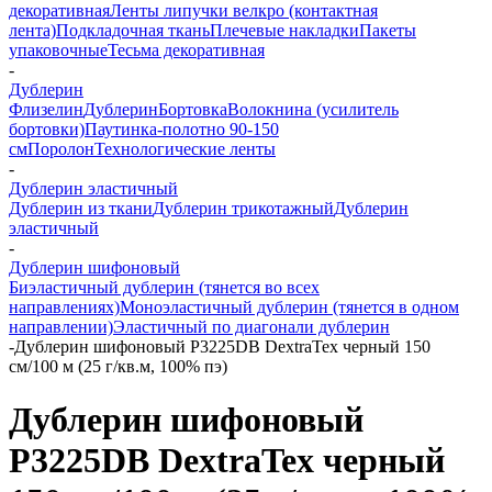
декоративная
Ленты липучки велкро (контактная
лента)
Подкладочная ткань
Плечевые накладки
Пакеты
упаковочные
Тесьма декоративная
-
Дублерин
Флизелин
Дублерин
Бортовка
Волокнина (усилитель
бортовки)
Паутинка-полотно 90-150
см
Поролон
Технологические ленты
-
Дублерин эластичный
Дублерин из ткани
Дублерин трикотажный
Дублерин
эластичный
-
Дублерин шифоновый
Биэластичный дублерин (тянется во всех
направлениях)
Моноэластичный дублерин (тянется в одном
направлении)
Эластичный по диагонали дублерин
-
Дублерин шифоновый P3225DB DextraTex черный 150
см/100 м (25 г/кв.м, 100% пэ)
Дублерин шифоновый
P3225DB DextraTex черный