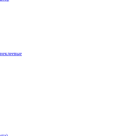
 неклеевые
нта)