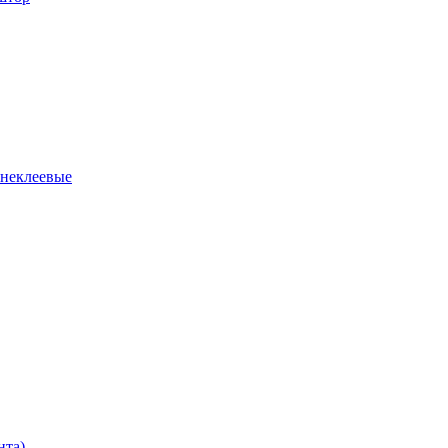
 неклеевые
нта)