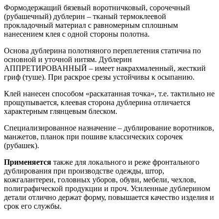
Формодержащий бязевый воротничковый, сорочечный
(рубашечный) дублерин – тканый термоклеевой
прокладочный материал с равномерным сплошным
нанесением клея с одной стороны полотна.
Основа дублерина полотняного переплетения статична по
основной и уточной нитям. Дублерин
АППРЕТИРОВАННЫЙ – имеет накрахмаленный, жесткий
гриф (туше). При раскрое срезы устойчивы к осыпанию.
Клей нанесен способом «раскатанная точка», т.е. тактильно не
прощупывается, клеевая сторона дублерина отличается
характерным глянцевым блеском.
Специализированное назначение – дублирование воротников,
манжетов, планок при пошиве классических сорочек
(рубашек).
Применяется
также для локального и реже фронтального
дублирования при производстве одежды, штор,
кожгалантереи, головных уборов, обуви, мебели, чехлов,
полиграфической продукции и проч. Усиленные дублерином
детали отлично держат форму, повышается качество изделия и
срок его службы.