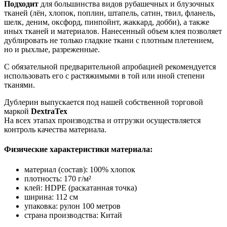
Подходит
для большинства видов рубашечных и блузочных
тканей (лён, хлопок, поплин, штапель, сатин, твил, фланель,
шелк, деним, оксфорд, пинпойнт, жаккард, добби), а также
иных тканей и материалов. Нанесенный объем клея позволяет
дублировать не только гладкие ткани с плотным плетением,
но и рыхлые, разреженные.
С обязательной предварительной апробацией рекомендуется
использовать его с растяжимыми в той или иной степени
тканями.
Дублерин выпускается под нашей собственной торговой
маркой
DextraTex
На всех этапах производства и отгрузки осуществляется
контроль качества материала.
Физические характеристики материала:
материал (состав): 100% хлопок
плотность: 170 г/м²
клей: HDPE (раскатанная точка)
ширина: 112 см
упаковка: рулон 100 метров
страна производства: Китай