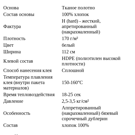
Основа
Тканое полотно
Состав основы
100% хлопок
H (hard) - жесткий,
Фактура
апретированный
(накрахмаленный)
Плотность
170 г/м²
Цвет
белый
Ширина
112 см
HDPE (полиэтилен высокой
Клевой состав
плотности)
Способ нанесения клея
Сплошной
Температура плавления
клея (внутри пакета
150-160°С
материалов)
Время тепловоздействия
18-25 сек
Давление
2,5-3,5 кг/см²
Аппретированный
Особенность
(накрахмаленный) бязевый
сорочечный дублерин
Состав
хлопок 100%