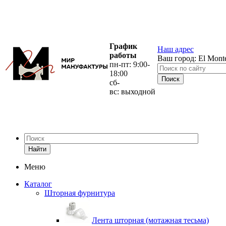
График
Наш адрес
работы
Ваш город:
El Mont
пн-пт: 9:00-
18:00
сб-
вс: выходной
Найти
Меню
Каталог
Шторная фурнитура
Лента шторная (мотажная тесьма)