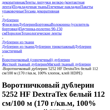
декоративная
Ленты липучки велкро (контактная
лента)
Подкладочная ткань
Плечевые накладки
Пакеты
упаковочные
Тесьма декоративная
-
Дублерин
Флизелин
Дублерин
Бортовка
Волокнина (усилитель
бортовки)
Паутинка-полотно 90-150
см
Поролон
Технологические ленты
-
Дублерин из ткани
Дублерин из ткани
Дублерин трикотажный
Дублерин
эластичный
-
Воротничковый (сорочечный) дублерин
Жесткий тканый дублерин
Мягкий тканый дублерин
-
Воротничковый дублерин 5252 HF DextraTex белый 112
см/100 м (170 г/кв.м, 100% хлопок, клей HDPE)
Воротничковый дублерин
5252 HF DextraTex белый 112
см/100 м (170 г/кв.м, 100%