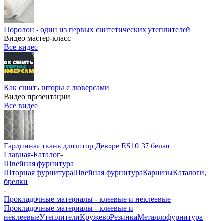
Поролон - один из первых синтетических утеплителей
Видео мастер-класс
Все видео
Как сшить шторы с люверсами
Видео презентации
Все видео
Гардинная ткань для штор Деворе ES10-37 белая
Главная
-
Каталог
-
Швейная фурнитура
Шторная фурнитура
Швейная фурнитура
Карнизы
Каталоги,
брелки
-
Прокладочные материалы - клеевые и неклеевые
Прокладочные материалы - клеевые и
неклеевые
Утеплители
Кружево
Резинка
Металлофурнитура