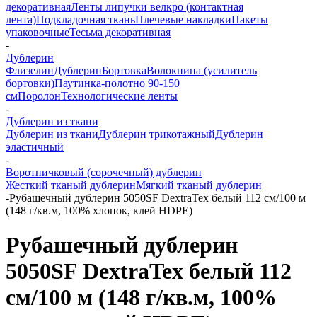
декоративная
Ленты липучки велкро (контактная
лента)
Подкладочная ткань
Плечевые накладки
Пакеты
упаковочные
Тесьма декоративная
-
Дублерин
Флизелин
Дублерин
Бортовка
Волокнина (усилитель
бортовки)
Паутинка-полотно 90-150
см
Поролон
Технологические ленты
-
Дублерин из ткани
Дублерин из ткани
Дублерин трикотажный
Дублерин
эластичный
-
Воротничковый (сорочечный) дублерин
Жесткий тканый дублерин
Мягкий тканый дублерин
-
Рубашечный дублерин 5050SF DextraTex белый 112 см/100 м
(148 г/кв.м, 100% хлопок, клей HDPE)
Рубашечный дублерин
5050SF DextraTex белый 112
см/100 м (148 г/кв.м, 100%