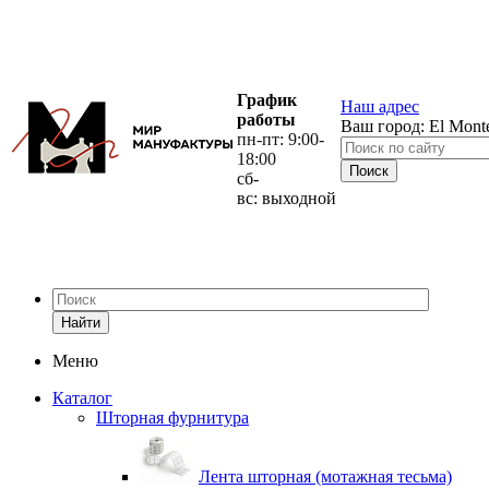
График
Наш адрес
работы
Ваш город:
El Mont
пн-пт: 9:00-
18:00
сб-
вс: выходной
Найти
Меню
Каталог
Шторная фурнитура
Лента шторная (мотажная тесьма)