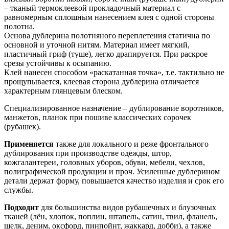
– тканый термоклеевой прокладочный материал с
равномерным сплошным нанесением клея с одной стороны
полотна.
Основа дублерина полотняного переплетения статична по
основной и уточной нитям. Материал имеет мягкий,
пластичный гриф (туше), легко драпируется. При раскрое
срезы устойчивы к осыпанию.
Клей нанесен способом «раскатанная точка», т.е. тактильно не
прощупывается, клеевая сторона дублерина отличается
характерным глянцевым блеском.
Специализированное назначение – дублирование воротников,
манжетов, планок при пошиве классических сорочек
(рубашек).
Применяется
также для локального и реже фронтального
дублирования при производстве одежды, штор,
кожгалантереи, головных уборов, обуви, мебели, чехлов,
полиграфической продукции и проч. Усиленные дублерином
детали держат форму, повышается качество изделия и срок его
службы.
Подходит
для большинства видов рубашечных и блузочных
тканей (лён, хлопок, поплин, штапель, сатин, твил, фланель,
шелк, деним, оксфорд, пинпойнт, жаккард, добби), а также