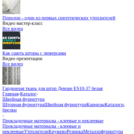
Поролон - один из первых синтетических утеплителей
Видео мастер-класс
Все видео
Как сшить шторы с люверсами
Видео презентации
Все видео
Гардинная ткань для штор Деворе ES10-37 белая
Главная
-
Каталог
-
Швейная фурнитура
Шторная фурнитура
Швейная фурнитура
Карнизы
Каталоги,
брелки
-
Прокладочные материалы - клеевые и неклеевые
Прокладочные материалы - клеевые и
неклеевые
Утеплители
Кружево
Резинка
Металлофурнитура