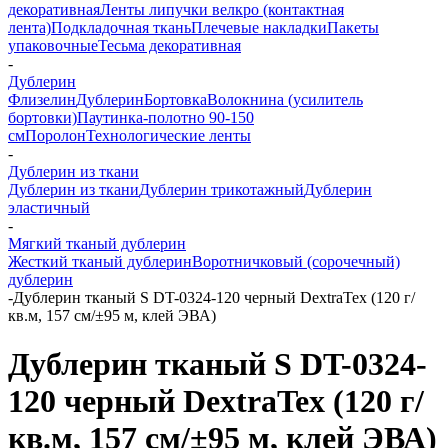
декоративная
Ленты липучки велкро (контактная
лента)
Подкладочная ткань
Плечевые накладки
Пакеты
упаковочные
Тесьма декоративная
-
Дублерин
Флизелин
Дублерин
Бортовка
Волокнина (усилитель
бортовки)
Паутинка-полотно 90-150
см
Поролон
Технологические ленты
-
Дублерин из ткани
Дублерин из ткани
Дублерин трикотажный
Дублерин
эластичный
-
Мягкий тканый дублерин
Жесткий тканый дублерин
Воротничковый (сорочечный)
дублерин
-
Дублерин тканый S DT-0324-120 черный DextraTex (120 г/
кв.м, 157 см/±95 м, клей ЭВА)
Дублерин тканый S DT-0324-
120 черный DextraTex (120 г/
кв.м, 157 см/±95 м, клей ЭВА)