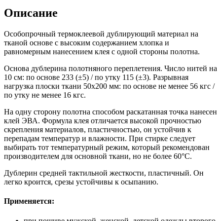
Описание
Особопрочный термоклеевой дублирующий материал на
тканой основе с высоким содержанием хлопка и
равномерным нанесением клея с одной стороны полотна.
Основа дублерина полотняного переплетения. Число нитей на
10 см: по основе 233 (±5) / по утку 115 (±3). Разрывная
нагрузка плоски ткани 50х200 мм: по основе не менее 56 кгс /
по утку не менее 16 кгс.
На одну сторону полотна способом раскатанная точка нанесен
клей ЭВА. Формула клея отличается высокой прочностью
скрепления материалов, пластичностью, он устойчив к
перепадам температур и влажности. При стирке следует
выбирать тот температурный режим, который рекомендован
производителем для основной ткани, но не более 60°С.
Дублерин средней тактильной жесткости, пластичный. Он
легко кроится, срезы устойчивы к осыпанию.
Применяется:
при пошиве мужской, женской, детской одежды второго