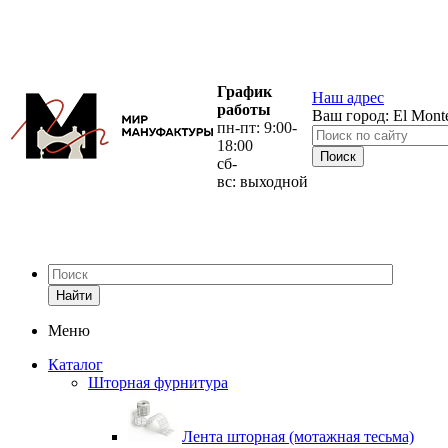
График
Наш адрес
работы
Ваш город:
El Mont
пн-пт: 9:00-
18:00
сб-
вс: выходной
Найти
Меню
Каталог
Шторная фурнитура
Лента шторная (мотажная тесьма)