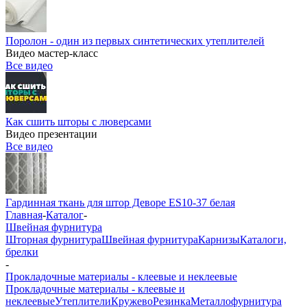
Поролон - один из первых синтетических утеплителей
Видео мастер-класс
Все видео
Как сшить шторы с люверсами
Видео презентации
Все видео
Гардинная ткань для штор Деворе ES10-37 белая
Главная
-
Каталог
-
Швейная фурнитура
Шторная фурнитура
Швейная фурнитура
Карнизы
Каталоги,
брелки
-
Прокладочные материалы - клеевые и неклеевые
Прокладочные материалы - клеевые и
неклеевые
Утеплители
Кружево
Резинка
Металлофурнитура