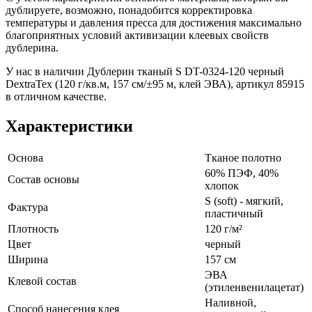
дублируете, возможно, понадобится корректировка
температуры и давления пресса для достижения максимально
благоприятных условий активизации клеевых свойств
дублерина.
У нас в наличии Дублерин тканый S DT-0324-120 черный
DextraTex (120 г/кв.м, 157 см/±95 м, клей ЭВА), артикул 85915
в отличном качестве.
Характеристики
Основа
Тканое полотно
60% ПЭФ, 40%
Состав основы
хлопок
S (soft) - мягкий,
Фактура
пластичный
Плотность
120 г/м²
Цвет
черный
Ширина
157 см
ЭВА
Клевой состав
(этиленвенилацетат)
Наливной,
Способ нанесения клея