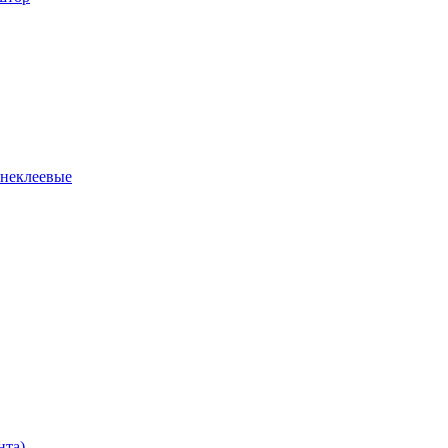
 неклеевые
нта)