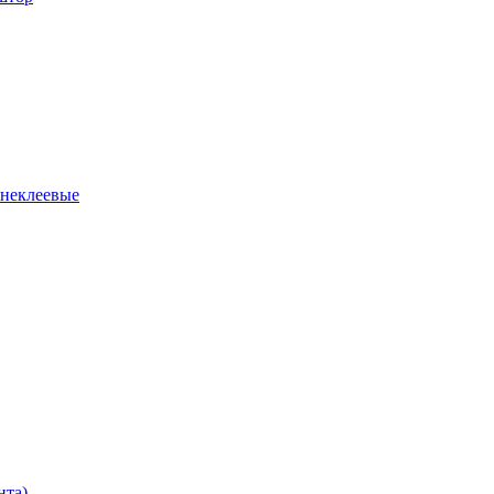
 неклеевые
нта)