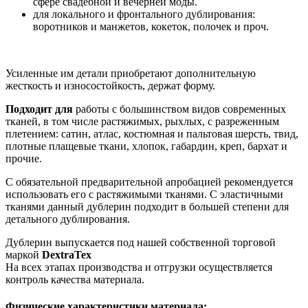
сфере свадебной и вечерней моды.
для локального и фронтального дублирования:
воротников и манжетов, кокеток, полочек и проч.
Усиленные им детали приобретают дополнительную
жесткость и износостойкость, держат форму.
Подходит для
работы с большинством видов современных
тканей, в том числе растяжимых, рыхлых, с разреженным
плетением: сатин, атлас, костюмная и пальтовая шерсть, твид,
плотные плащевые ткани, хлопок, габардин, креп, бархат и
прочие.
С обязательной предварительной апробацией рекомендуется
использовать его с растяжимыми тканями. С эластичными
тканями данный дублерин подходит в большей степени для
детального дублирования.
Дублерин выпускается под нашей собственной торговой
маркой
DextraTex
На всех этапах производства и отгрузки осуществляется
контроль качества материала.
Физические характеристики материала: