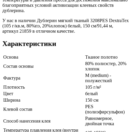
благоприятных условий активизации клеевых свойств
дублерина.
У нас в наличии Дублерин мягкий тканый 3208PES DextraTex
(105 г/кв.м, 80%пэ, 20%хлопок) белый, 150 см/91,44 м,
артикул 21859 в отличном качестве.
Характеристики
Основа
Тканое полотно
80% полиэстер, 20%
Состав основы
хлопок
M (medium) -
Фактура
полужесткий
Плотность
105 г/м²
Цвет
белый
Ширина
150 см
PES
Клевой состав
(полиэфирсульфон)
Равномерное,
Способ нанесения клея
двойная точка
Температура плавления клея (внутри