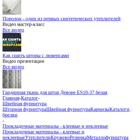
Поролон - один из первых синтетических утеплителей
Видео мастер-класс
Все видео
Как сшить шторы с люверсами
Видео презентации
Все видео
Гардинная ткань для штор Деворе ES10-37 белая
Главная
-
Каталог
-
Швейная фурнитура
Шторная фурнитура
Швейная фурнитура
Карнизы
Каталоги,
брелки
-
Прокладочные материалы - клеевые и неклеевые
Прокладочные материалы - клеевые и
неклеевые
Утеплители
Кружево
Резинка
Металлофурнитура