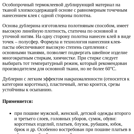
Особопрочный термоклеевой дублирующий материал на
тканой хлопкосодержащей основе с равномерным точечным
нанесением клея с одной стороны полотна.
Основа дублерина изготовлена полотняным способом, имеет
высокую линейную плотность, статична по основной и
уточной нитям. На одну сторону полотна нанесен клей в виде
точек – полусфер. Формула и технология нанесения клея-
пасты обеспечивают высокую степень сцепления с
основными тканями, позволяет подвергать швейное изделие
многократным стиркам, химчистке. При стирке следует
выбирать тот температурный режим, который рекомендован
производителем для основной ткани, но не более 60°С.
Дублерин с легким эффектом накрахмаленности (относится к
категории корсетных), пластичный, легко кроится, срезы
устойчивы к осыпанию.
Применяется:
при пошиве мужской, женской, детской одежды второго
и третьего слоев, головных уборов, сумок, обуви:
корсетных изделий, платьев, блузок, рубашек, юбок,
брюк и др. Особенно востребован при пошиве платьев в