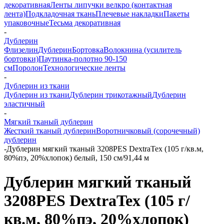
декоративная
Ленты липучки велкро (контактная
лента)
Подкладочная ткань
Плечевые накладки
Пакеты
упаковочные
Тесьма декоративная
-
Дублерин
Флизелин
Дублерин
Бортовка
Волокнина (усилитель
бортовки)
Паутинка-полотно 90-150
см
Поролон
Технологические ленты
-
Дублерин из ткани
Дублерин из ткани
Дублерин трикотажный
Дублерин
эластичный
-
Мягкий тканый дублерин
Жесткий тканый дублерин
Воротничковый (сорочечный)
дублерин
-
Дублерин мягкий тканый 3208PES DextraTex (105 г/кв.м,
80%пэ, 20%хлопок) белый, 150 см/91,44 м
Дублерин мягкий тканый
3208PES DextraTex (105 г/
кв.м, 80%пэ, 20%хлопок)