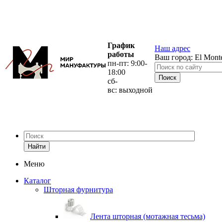
График
Наш адрес
работы
Ваш город:
El Mont
пн-пт: 9:00-
18:00
сб-
вс: выходной
Найти
Меню
Каталог
Шторная фурнитура
Лента шторная (мотажная тесьма)