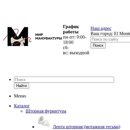
График
Наш адрес
работы
Ваш город:
El Mont
пн-пт: 9:00-
18:00
сб-
вс: выходной
Найти
Меню
Каталог
Шторная фурнитура
Лента шторная (мотажная тесьма)