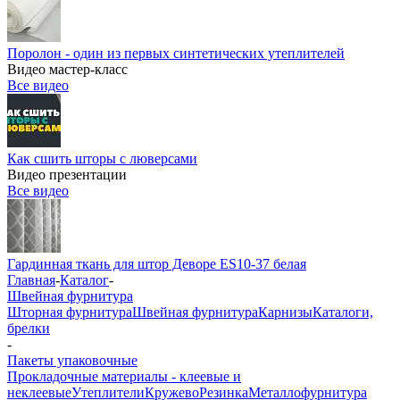
Поролон - один из первых синтетических утеплителей
Видео мастер-класс
Все видео
Как сшить шторы с люверсами
Видео презентации
Все видео
Гардинная ткань для штор Деворе ES10-37 белая
Главная
-
Каталог
-
Швейная фурнитура
Шторная фурнитура
Швейная фурнитура
Карнизы
Каталоги,
брелки
-
Пакеты упаковочные
Прокладочные материалы - клеевые и
неклеевые
Утеплители
Кружево
Резинка
Металлофурнитура