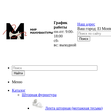
График
Наш адрес
работы
Ваш город:
El Mont
пн-пт: 9:00-
18:00
сб-
вс: выходной
Найти
Меню
Каталог
Шторная фурнитура
Лента шторная (мотажная тесьма)