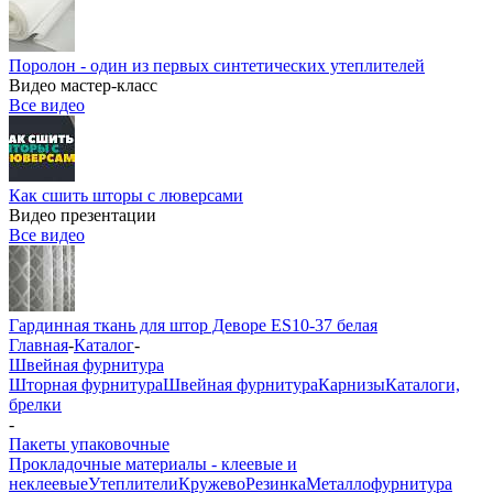
Поролон - один из первых синтетических утеплителей
Видео мастер-класс
Все видео
Как сшить шторы с люверсами
Видео презентации
Все видео
Гардинная ткань для штор Деворе ES10-37 белая
Главная
-
Каталог
-
Швейная фурнитура
Шторная фурнитура
Швейная фурнитура
Карнизы
Каталоги,
брелки
-
Пакеты упаковочные
Прокладочные материалы - клеевые и
неклеевые
Утеплители
Кружево
Резинка
Металлофурнитура