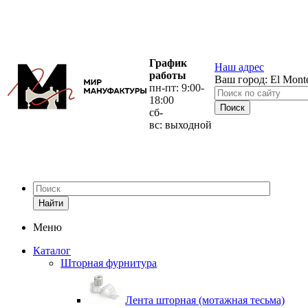
График
Наш адрес
работы
Ваш город:
El Mont
пн-пт: 9:00-
18:00
сб-
вс: выходной
Найти
Меню
Каталог
Шторная фурнитура
Лента шторная (мотажная тесьма)