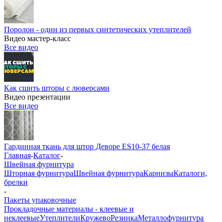
Поролон - один из первых синтетических утеплителей
Видео мастер-класс
Все видео
Как сшить шторы с люверсами
Видео презентации
Все видео
Гардинная ткань для штор Деворе ES10-37 белая
Главная
-
Каталог
-
Швейная фурнитура
Шторная фурнитура
Швейная фурнитура
Карнизы
Каталоги,
брелки
-
Пакеты упаковочные
Прокладочные материалы - клеевые и
неклеевые
Утеплители
Кружево
Резинка
Металлофурнитура