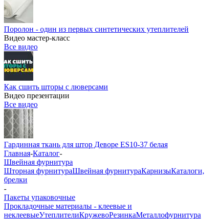
Поролон - один из первых синтетических утеплителей
Видео мастер-класс
Все видео
Как сшить шторы с люверсами
Видео презентации
Все видео
Гардинная ткань для штор Деворе ES10-37 белая
Главная
-
Каталог
-
Швейная фурнитура
Шторная фурнитура
Швейная фурнитура
Карнизы
Каталоги,
брелки
-
Пакеты упаковочные
Прокладочные материалы - клеевые и
неклеевые
Утеплители
Кружево
Резинка
Металлофурнитура