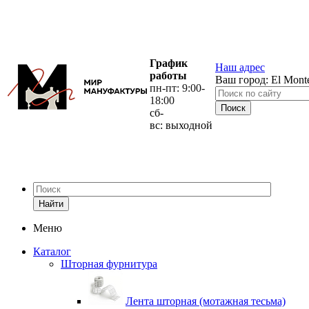
График
Наш адрес
работы
Ваш город:
El Mont
пн-пт: 9:00-
18:00
сб-
вс: выходной
Найти
Меню
Каталог
Шторная фурнитура
Лента шторная (мотажная тесьма)