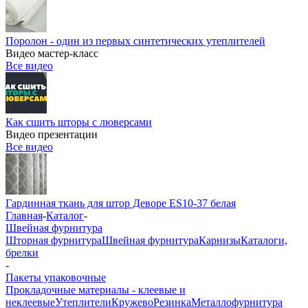
Поролон - один из первых синтетических утеплителей
Видео мастер-класс
Все видео
Как сшить шторы с люверсами
Видео презентации
Все видео
Гардинная ткань для штор Деворе ES10-37 белая
Главная
-
Каталог
-
Швейная фурнитура
Шторная фурнитура
Швейная фурнитура
Карнизы
Каталоги,
брелки
-
Пакеты упаковочные
Прокладочные материалы - клеевые и
неклеевые
Утеплители
Кружево
Резинка
Металлофурнитура