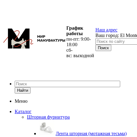
График
Наш адрес
работы
Ваш город:
El Mont
пн-пт: 9:00-
18:00
сб-
вс: выходной
Найти
Меню
Каталог
Шторная фурнитура
Лента шторная (мотажная тесьма)