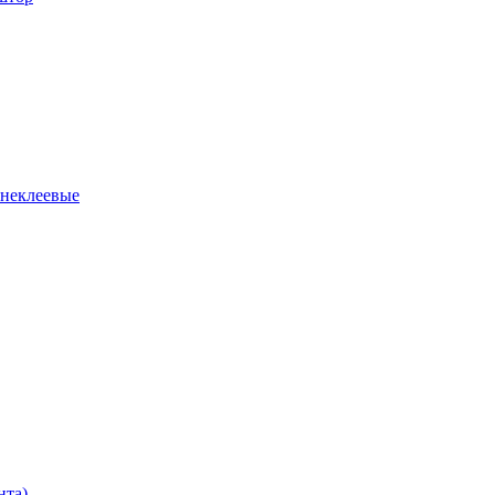
 неклеевые
нта)