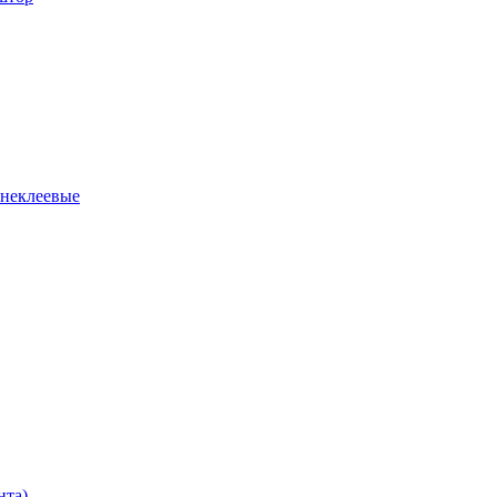
 неклеевые
нта)