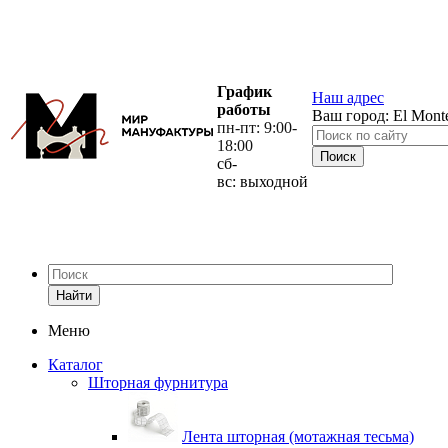
График
Наш адрес
работы
Ваш город:
El Mont
пн-пт: 9:00-
18:00
сб-
вс: выходной
Найти
Меню
Каталог
Шторная фурнитура
Лента шторная (мотажная тесьма)