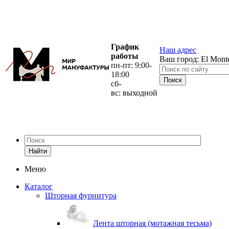
График
Наш адрес
работы
Ваш город:
El Mont
пн-пт: 9:00-
18:00
сб-
вс: выходной
Найти
Меню
Каталог
Шторная фурнитура
Лента шторная (мотажная тесьма)