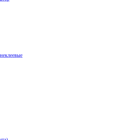
 неклеевые
нта)