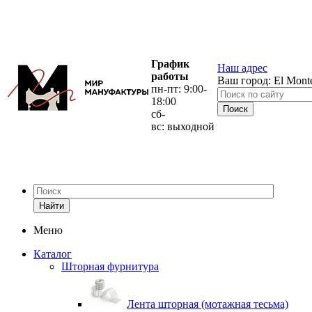
График
Наш адрес
работы
Ваш город:
El Mont
пн-пт: 9:00-
18:00
сб-
вс: выходной
Найти
Меню
Каталог
Шторная фурнитура
Лента шторная (мотажная тесьма)