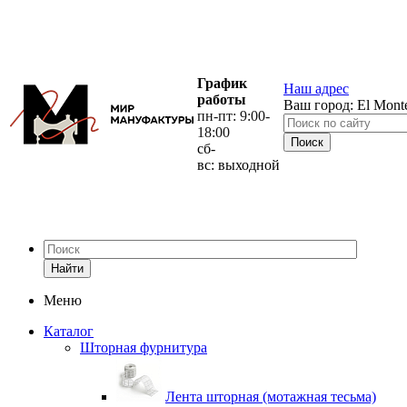
График
Наш адрес
работы
Ваш город:
El Mont
пн-пт: 9:00-
18:00
сб-
вс: выходной
Найти
Меню
Каталог
Шторная фурнитура
Лента шторная (мотажная тесьма)