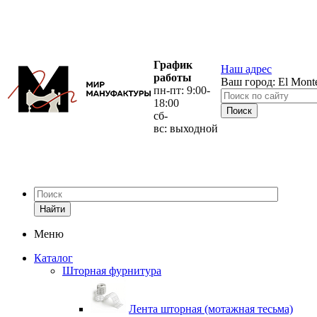
График
Наш адрес
работы
Ваш город:
El Mont
пн-пт: 9:00-
18:00
сб-
вс: выходной
Найти
Меню
Каталог
Шторная фурнитура
Лента шторная (мотажная тесьма)