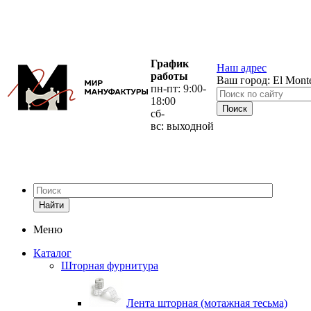
График
Наш адрес
работы
Ваш город:
El Mont
пн-пт: 9:00-
18:00
сб-
вс: выходной
Найти
Меню
Каталог
Шторная фурнитура
Лента шторная (мотажная тесьма)