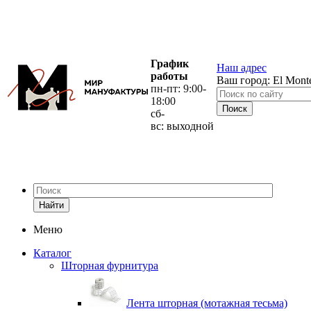
График
Наш адрес
работы
Ваш город:
El Mont
пн-пт: 9:00-
18:00
сб-
вс: выходной
Найти
Меню
Каталог
Шторная фурнитура
Лента шторная (мотажная тесьма)