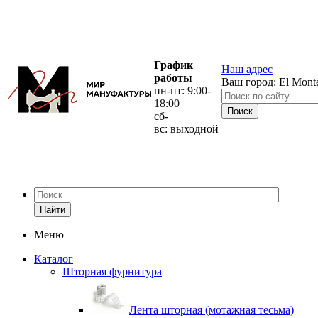
График
Наш адрес
работы
Ваш город:
El Mont
пн-пт: 9:00-
18:00
сб-
вс: выходной
Найти
Меню
Каталог
Шторная фурнитура
Лента шторная (мотажная тесьма)