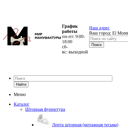
График
Наш адрес
работы
Ваш город:
El Mont
пн-пт: 9:00-
18:00
сб-
вс: выходной
Найти
Меню
Каталог
Шторная фурнитура
Лента шторная (мотажная тесьма)