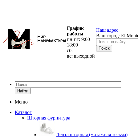
График
Наш адрес
работы
Ваш город:
El Mont
пн-пт: 9:00-
18:00
сб-
вс: выходной
Найти
Меню
Каталог
Шторная фурнитура
Лента шторная (мотажная тесьма)