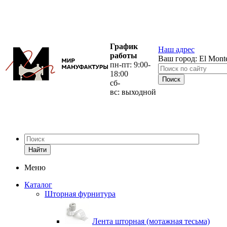
График
Наш адрес
работы
Ваш город:
El Mont
пн-пт: 9:00-
18:00
сб-
вс: выходной
Найти
Меню
Каталог
Шторная фурнитура
Лента шторная (мотажная тесьма)