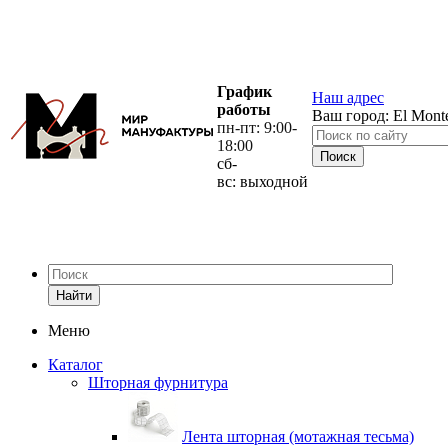
График
Наш адрес
работы
Ваш город:
El Mont
пн-пт: 9:00-
18:00
сб-
вс: выходной
Найти
Меню
Каталог
Шторная фурнитура
Лента шторная (мотажная тесьма)