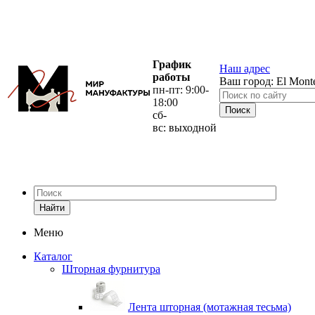
График
Наш адрес
работы
Ваш город:
El Mont
пн-пт: 9:00-
18:00
сб-
вс: выходной
Найти
Меню
Каталог
Шторная фурнитура
Лента шторная (мотажная тесьма)