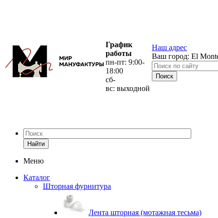
График
Наш адрес
работы
Ваш город:
El Mont
пн-пт: 9:00-
18:00
сб-
вс: выходной
Найти
Меню
Каталог
Шторная фурнитура
Лента шторная (мотажная тесьма)