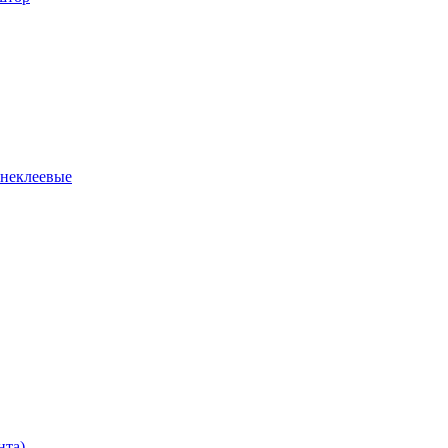
 неклеевые
нта)