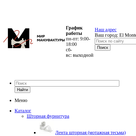
График
Наш адрес
работы
Ваш город:
El Mont
пн-пт: 9:00-
18:00
сб-
вс: выходной
Найти
Меню
Каталог
Шторная фурнитура
Лента шторная (мотажная тесьма)