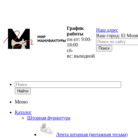
График
Наш адрес
работы
Ваш город:
El Mont
пн-пт: 9:00-
18:00
сб-
вс: выходной
Найти
Меню
Каталог
Шторная фурнитура
Лента шторная (мотажная тесьма)