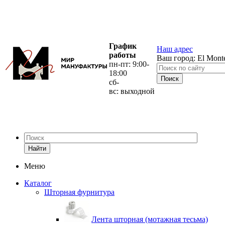
График
Наш адрес
работы
Ваш город:
El Mont
пн-пт: 9:00-
18:00
сб-
вс: выходной
Найти
Меню
Каталог
Шторная фурнитура
Лента шторная (мотажная тесьма)