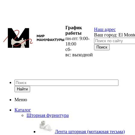
График
Наш адрес
работы
Ваш город:
El Mont
пн-пт: 9:00-
18:00
сб-
вс: выходной
Найти
Меню
Каталог
Шторная фурнитура
Лента шторная (мотажная тесьма)