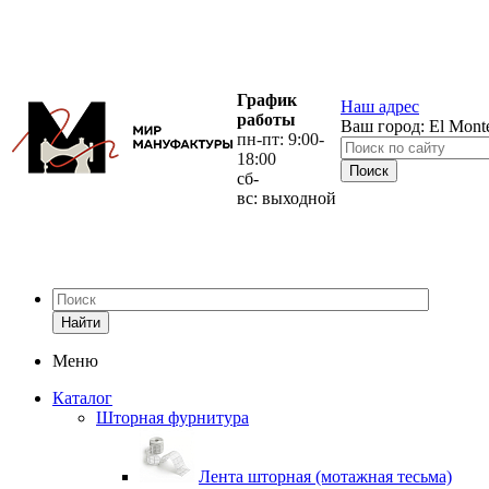
График
Наш адрес
работы
Ваш город:
El Mont
пн-пт: 9:00-
18:00
сб-
вс: выходной
Найти
Меню
Каталог
Шторная фурнитура
Лента шторная (мотажная тесьма)