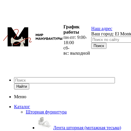
График
Наш адрес
работы
Ваш город:
El Mont
пн-пт: 9:00-
18:00
сб-
вс: выходной
Найти
Меню
Каталог
Шторная фурнитура
Лента шторная (мотажная тесьма)