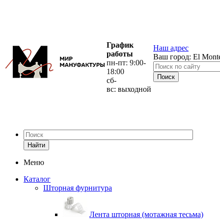
График
Наш адрес
работы
Ваш город:
El Mont
пн-пт: 9:00-
18:00
сб-
вс: выходной
Найти
Меню
Каталог
Шторная фурнитура
Лента шторная (мотажная тесьма)