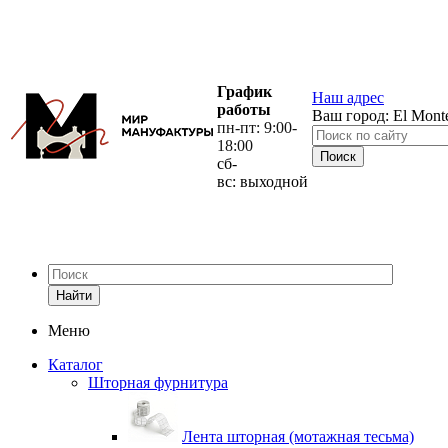
График
Наш адрес
работы
Ваш город:
El Mont
пн-пт: 9:00-
18:00
сб-
вс: выходной
Найти
Меню
Каталог
Шторная фурнитура
Лента шторная (мотажная тесьма)