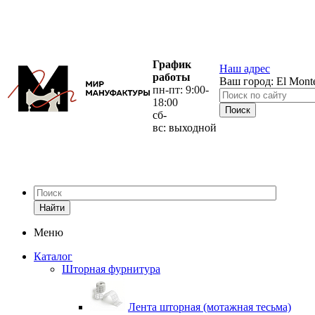
График
Наш адрес
работы
Ваш город:
El Mont
пн-пт: 9:00-
18:00
сб-
вс: выходной
Найти
Меню
Каталог
Шторная фурнитура
Лента шторная (мотажная тесьма)