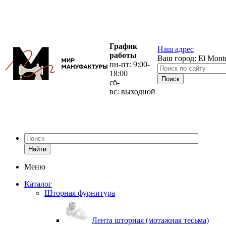
График
Наш адрес
работы
Ваш город:
El Mont
пн-пт: 9:00-
18:00
сб-
вс: выходной
Найти
Меню
Каталог
Шторная фурнитура
Лента шторная (мотажная тесьма)