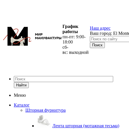
График
Наш адрес
работы
Ваш город:
El Mont
пн-пт: 9:00-
18:00
сб-
вс: выходной
Найти
Меню
Каталог
Шторная фурнитура
Лента шторная (мотажная тесьма)