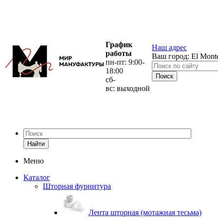
График
Наш адрес
работы
Ваш город:
El Mont
пн-пт: 9:00-
18:00
сб-
вс: выходной
Найти
Меню
Каталог
Шторная фурнитура
Лента шторная (мотажная тесьма)