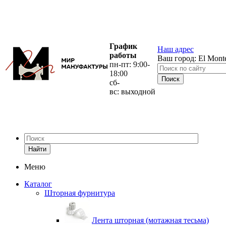
График
Наш адрес
работы
Ваш город:
El Mont
пн-пт: 9:00-
18:00
сб-
вс: выходной
Найти
Меню
Каталог
Шторная фурнитура
Лента шторная (мотажная тесьма)