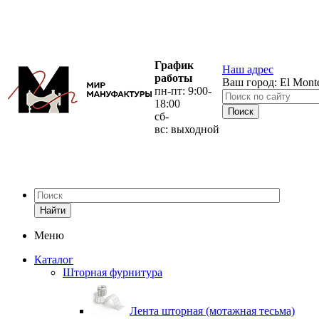
График
Наш адрес
работы
Ваш город:
El Mont
пн-пт: 9:00-
18:00
сб-
вс: выходной
Найти
Меню
Каталог
Шторная фурнитура
Лента шторная (мотажная тесьма)