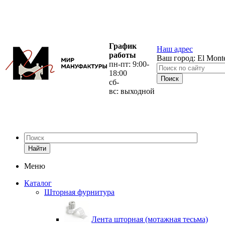
График
Наш адрес
работы
Ваш город:
El Mont
пн-пт: 9:00-
18:00
сб-
вс: выходной
Найти
Меню
Каталог
Шторная фурнитура
Лента шторная (мотажная тесьма)